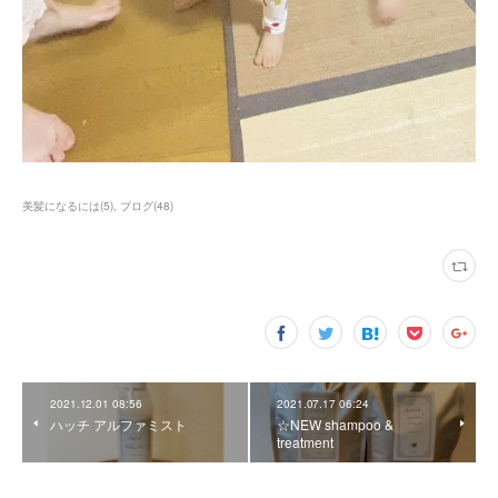
美髪になるには
(
5
)
ブログ
(
48
)
2021.12.01 08:56
2021.07.17 06:24
ハッチ アルファミスト
☆NEW shampoo &
treatment