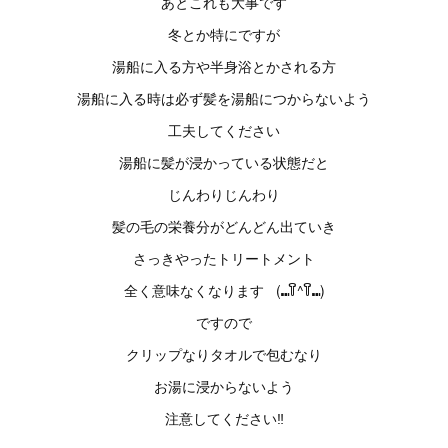
あとこれも大事です
冬とか特にですが
湯船に入る方や半身浴とかされる方
湯船に入る時は必ず髪を湯船につからないよう
工夫してください
湯船に髪が浸かっている状態だと
じんわりじんわり
髪の毛の栄養分がどんどん出ていき
さっきやったトリートメント
全く意味なくなります (⑉꒦ິ^꒦ິ⑉)
ですので
クリップなりタオルで包むなり
お湯に浸からないよう
注意してください‼️